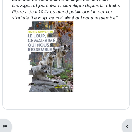
sauvages et journaliste scientifique depuis la retraite.
Pierre a écrit 10 livres grand public dont le dernier
s'intitule "Le loup, ce mal-aimé qui nous ressemble".
Ouvrir l’index du cours
Ouv