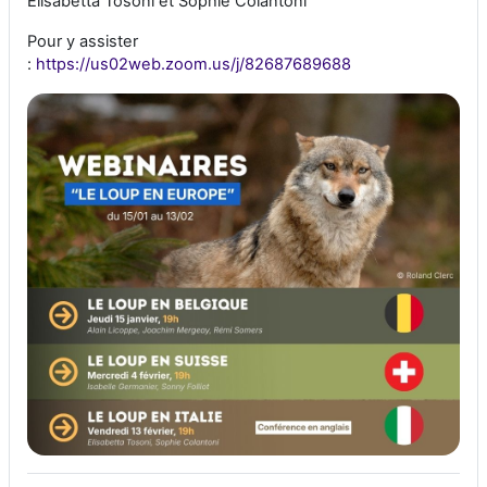
Elisabetta Tosoni et Sophie Colantoni
Pour y assister
:
https://us02web.zoom.us/j/82687689688