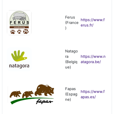
Ferus
https://www.f
(France
erus.fr/
)
Natago
ra
https://www.n
(Belgiq
atagora.be/
ue)
Fapas
https://www.f
(Espag
apas.es/
ne)