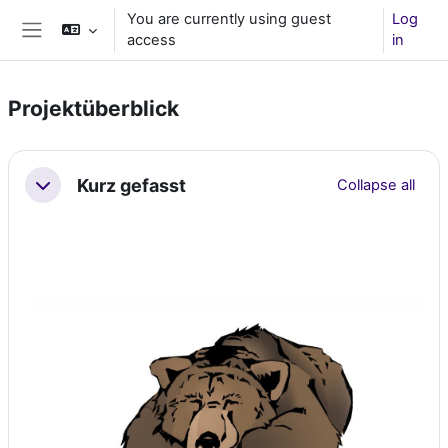
Skip to main content
You are currently using guest
Log
access
in
Side panel
Projektüberblick
Section outline
Kurz gefasst
Collapse all
Collapse