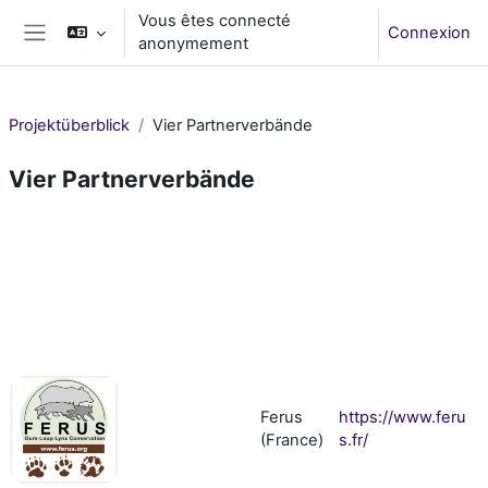
Passer au contenu principal
Vous êtes connecté
Connexion
anonymement
Panneau latéral
Projektüberblick
Vier Partnerverbände
Vier Partnerverbände
Résumé de section
Ferus
https://www.feru
(France)
s.fr/