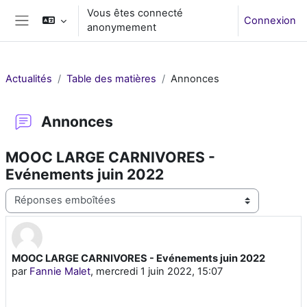
Passer au contenu principal
Vous êtes connecté
Connexion
anonymement
Panneau latéral
Actualités
Table des matières
Annonces
Annonces
MOOC LARGE CARNIVORES -
Evénements juin 2022
Type d’affichage
MOOC LARGE CARNIVORES - Evénements juin 2022
Nombre de réponses : 0
par
Fannie Malet
,
mercredi 1 juin 2022, 15:07