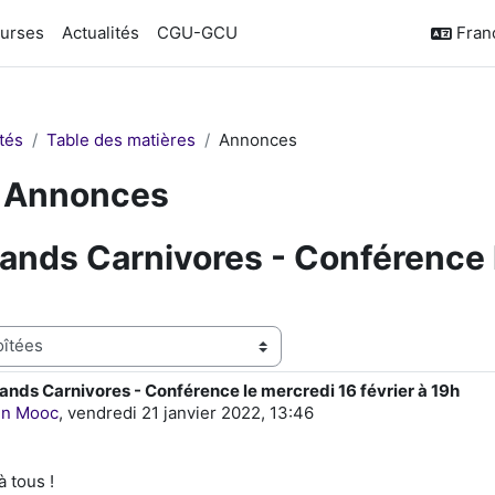
urses
Actualités
CGU-GCU
França
tés
Table des matières
Annonces
Annonces
nds Carnivores - Conférence le
nds Carnivores - Conférence le mercredi 16 février à 19h
e réponses : 0
in Mooc
,
vendredi 21 janvier 2022, 13:46
à tous !