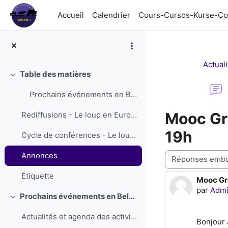
Passer au contenu principal
Accueil
Calendrier
Cours-Cursos-Kurse-Co
Actuali
Table des matières
Replier
Prochains événements en BelgiqueProchains événemen...
Mooc Gra
Rediffusions - Le loup en Europe
19h
Cycle de conférences - Le loup en Europe
Type d’affichage
Annonces
Étiquette
Mooc Gra
Nombre d
par
Adm
Prochains événements en Belgique
Replier
Actualités et agenda des activités et conférences
Bonjour 