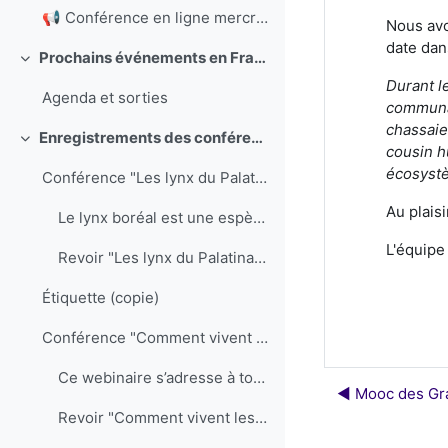
📢 Conférence en ligne mercredi 12 juin à 19hJulie ...
Nous avo
date dan
Prochains événements en France
Replier
Durant l
Agenda et sorties
communau
chassaie
Enregistrements des conférences du Mooc Large Carnivores
Replier
cousin h
écosystè
Conférence "Les lynx du Palatinat et du massif d...
Au plaisi
Le lynx boréal est une espèce ...
L'équipe
Revoir "Les lynx du Palatinat et du massif des Vosges"
Étiquette (copie)
Conférence "Comment vivent les loups ?" - vendre...
Ce webinaire s’adresse à tout pu...
◀︎ Mooc des Gr
Revoir "Comment vivent les loups"