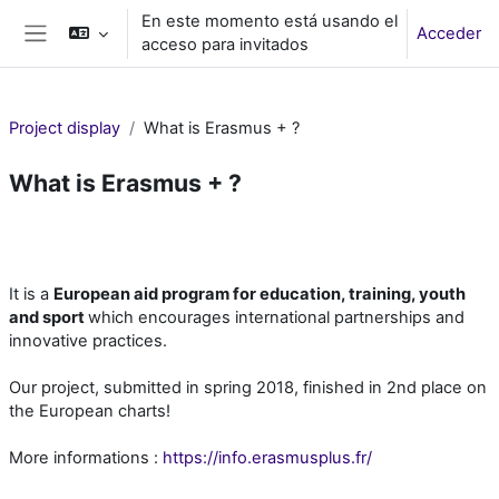
Salta al contenido principal
En este momento está usando el
Acceder
acceso para invitados
Panel lateral
Project display
What is Erasmus + ?
What is Erasmus + ?
Perfilado de sección
It is a
European aid program for education, training, youth
and sport
which encourages international partnerships and
innovative practices.
Our project, submitted in spring 2018, finished in 2nd place on
the European charts!
More informations :
https://info.erasmusplus.fr/