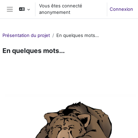
Passer au contenu principal
Vous êtes connecté
Connexion
anonymement
Panneau latéral
Présentation du projet
En quelques mots...
En quelques mots...
Résumé de section