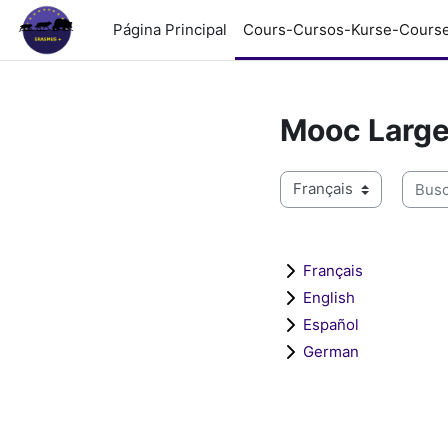
Salta al contenido principal
Página Principal
Cours-Cursos-Kurse-Cours
Mooc Large
Buscar
Categorías
Français
English
Español
German