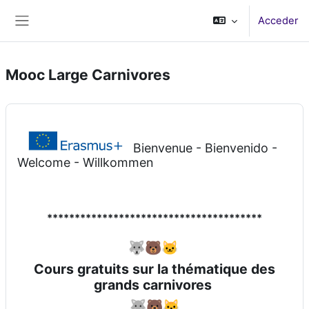
Salta al contenido principal
Acceder
Panel lateral
Mooc Large Carnivores
Bienvenue - Bienvenido -
Welcome - Willkommen
***************************************
🐺🐻🐱
Cours gratuits sur la thématique des
grands carnivores
🐺🐻🐱