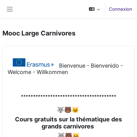
Passer au contenu principal
Connexion
Panneau latéral
Mooc Large Carnivores
Bienvenue - Bienvenido -
Welcome - Willkommen
***************************************
🐺🐻🐱
Cours gratuits sur la thématique des
grands carnivores
🐺🐻🐱