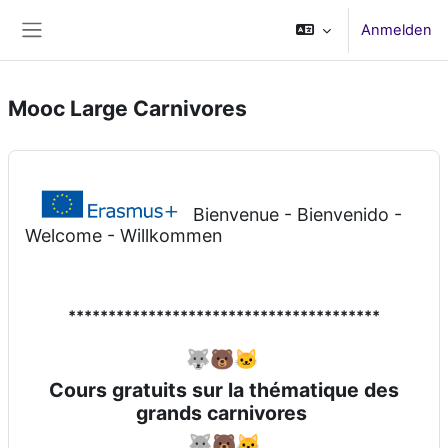
Zum Hauptinhalt
Anmelden
Website-Übersicht
Mooc Large Carnivores
Bienvenue - Bienvenido -
Welcome - Willkommen
***************************************
🐺🐻🐱
Cours gratuits sur la thématique des
grands carnivores
🐺🐻🐱